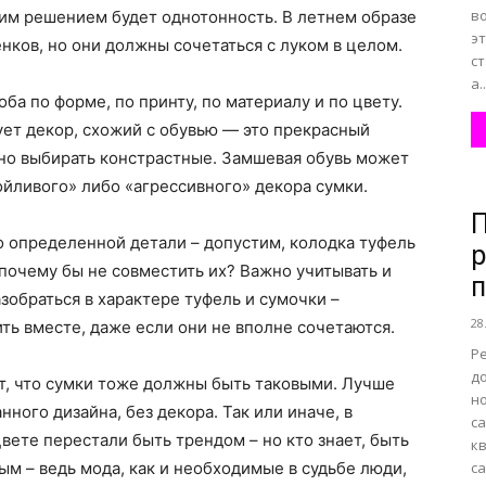
в
шим решением будет однотонность. В летнем образе
э
нков, но они должны сочетаться с луком в целом.
с
а..
ба по форме, по принту, по материалу и по цвету.
ует декор, схожий с обувью — это прекрасный
жно выбирать констрастные. Замшевая обувь может
ойливого» либо «агрессивного» декора сумки.
П
о определенной детали – допустим, колодка туфель
р
 почему бы не совместить их? Важно учитывать и
зобраться в характере туфель и сумочки –
28
ь вместе, даже если они не вполне сочетаются.
Р
до
ит, что сумки тоже должны быть таковыми. Лучше
н
ого дизайна, без декора. Так или иначе, в
с
вете перестали быть трендом – но кто знает, быть
к
ым – ведь мода, как и необходимые в судьбе люди,
са