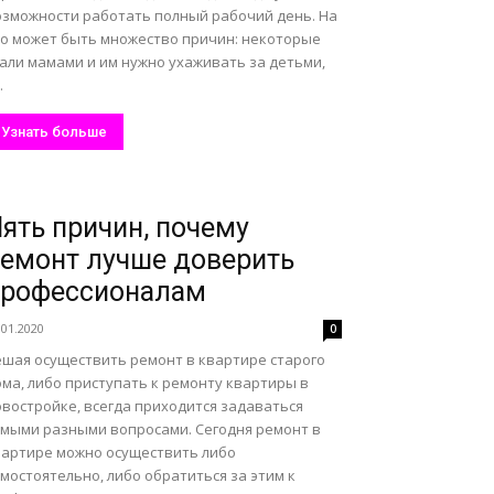
озможности работать полный рабочий день. На
то может быть множество причин: некоторые
тали мамами и им нужно ухаживать за детьми,
.
Узнать больше
ять причин, почему
емонт лучше доверить
профессионалам
.01.2020
0
ешая осуществить ремонт в квартире старого
ма, либо приступать к ремонту квартиры в
овостройке, всегда приходится задаваться
амыми разными вопросами. Сегодня ремонт в
вартире можно осуществить либо
мостоятельно, либо обратиться за этим к