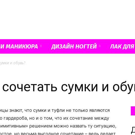
Французский
ИИ МАНИКЮРА
ДИЗАЙН НОГТЕЙ
ЛАК ДЛЯ
сумки и обувь?
маникюр
 сочетать сумки и обу
цы знают, что сумки и туфли не только являются
и
гардероба, но и о том, что их сочетание между
имитивным» решением можно назвать ту ситуацию,
Д
ростое, но весьма выгодное сочетание – ведь делает