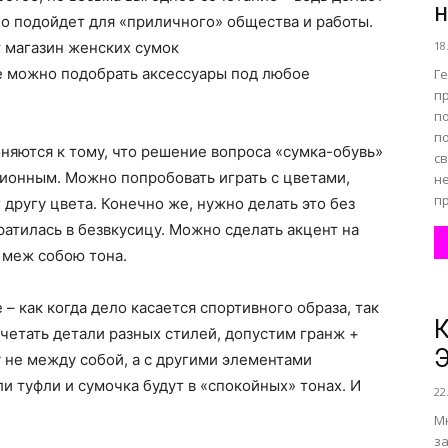
н
о подойдет для «приличного» общества и работы.
 магазин женских сумок
18
все
де можно подобрать аксессуары под любое
Г
п
п
по
няются к тому, что решение вопроса «сумка-обувь»
св
ионным. Можно попробовать играть с цветами,
н
пр
о
 другу цвета. Конечно же, нужно делать это без
ратилась в безвкусицу. Можно сделать акцент на
 меж собою тона.
– как когда дело касается спортивного образа, так
К
нем
четать детали разных стилей, допустим гранж +
ку не между собой, а с другими элементами
ли туфли и сумочка будут в «спокойных» тонах. И
22
М
за