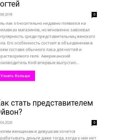
огтей
.08.2018
0
ель-лак относительно недавно появился на
рилавках магазинов, но мгновенно завоевал
опулярность среди представительниц женского
ла. Его особенность состоит в объединении в
оем составе обычного лака для ногтей и
ерастворимого геля. Американский
оизводитель Kodi впервые выпустил...
Узнать больше
ак стать представителем
Эйвон?
.06.2020
0
ногим женщинам и девушкам хочется
рабатывать деньги даже тогда, когда у них нет