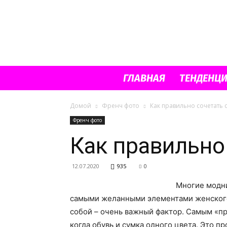
ГЛАВНАЯ
ТЕНДЕНЦ
Домой
Френч фото
Как правильно сочетать 
Френч фото
Как правильно
12.07.2020
935
0
Многие модни
самыми желанными элементами женского 
собой – очень важный фактор.
Самым «пр
когда обувь и сумка одного цвета. Это п