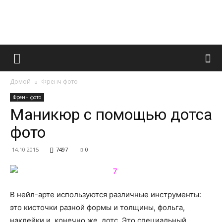
Французский
Домой
Френч фото
маникюр
Френч фото
Маникюр с помощью дотса
фото
и
14.10.2015
7497
0
все
В нейл-арте используются различные инструменты:
это кисточки разной формы и толщины, фольга,
наклейки и, конечно же, дотс. Это специальный