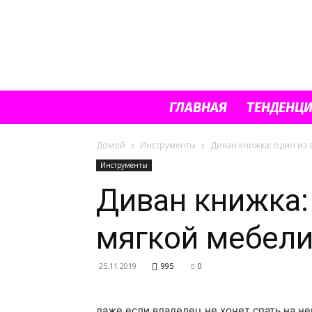
ГЛАВНАЯ
ТЕНДЕНЦ
Домой
Инструменты
Диван книжка: один из
Инструменты
Диван книжка:
мягкой мебел
25.11.2019
995
0
даже если владелец не хочет спать на не