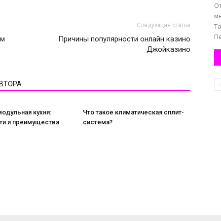
О
мн
Следующая статья
Та
Пе
ом
Причины популярности онлайн казино
Джойказино
АВТОРА
модульная кухня:
Что такое климатическая сплит-
ти и преимущества
система?