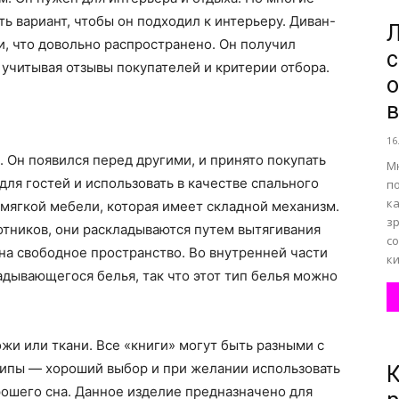
ь вариант, чтобы он подходил к интерьеру.
Диван-
Л
, что довольно распространено. Он получил
с
все
 учитывая отзывы покупателей и критерии отбора.
о
16
. Он появился перед другими, и принято покупать
М
о
 для гостей и использовать в качестве спального
п
ка
 мягкой мебели, которая имеет складной механизм.
з
отников, они раскладываются путем вытягивания
со
 на свободное пространство. Во внутренней части
к
адывающегося белья, так что этот тип белья можно
нем
жи или ткани. Все «книги» могут быть разными с
типы — хороший выбор и при желании использовать
К
рошего сна. Данное изделие предназначено для