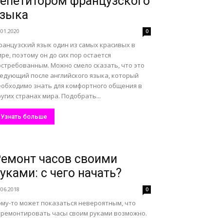
епетитором французского
языка
.01.2020
0
ранцузский язык один из самых красивых в
ре, поэтому он до сих пор остается
остребованным. Можно смело сказать, что это
ледующий после английского языка, который
еобходимо знать для комфортного общения в
угих странах мира. Подобрать...
Узнать больше
емонт часов своими
уками: с чего начать?
.06.2018
0
ому-то может показаться невероятным, что
тремонтировать часы своим руками возможно.