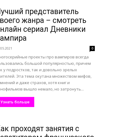
учший представитель
воего жанра – смотреть
нлайн сериал Дневники
вампира
.05.2021
0
ногосерийные проекты про вампиров всегда
ользовались большой популярностью, причем
к у подростков, так и довольно зрелых
рителей. Эта тема окутана множеством мифов,
мнений и даже страхов, хотя книг и
инофильмов вышло немало, но затронуть...
Узнать больше
ак проходят занятия с