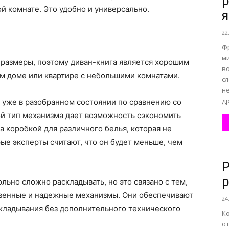
р
ой комнате. Это удобно и универсально.
22
Ф
ми
 размеры, поэтому диван-книга является хорошим
в
ом доме или квартире с небольшими комнатами.
с
н
др
 уже в разобранном состоянии по сравнению со
й тип механизма дает возможность сэкономить
а коробкой для различного белья, которая не
ые эксперты считают, что он будет меньше, чем
Р
р
льно сложно раскладывать, но это связано с тем,
ственные и надежные механизмы. Они обеспечивают
24
кладывания без дополнительного технического
К
о