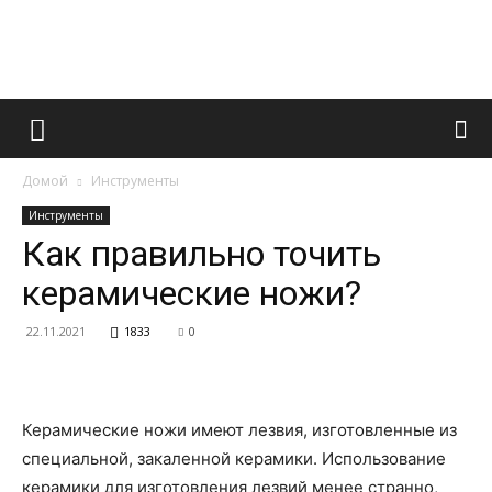
Французский
Домой
Инструменты
маникюр
Инструменты
Как правильно точить
керамические ножи?
и
22.11.2021
1833
0
все
Керамические ножи имеют лезвия, изготовленные из
специальной, закаленной керамики. Использование
керамики для изготовления лезвий менее странно,