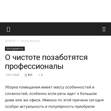
Французский
Домой
Инструменты
маникюр
Инструменты
О чистоте позаботятся
профессионалы
и
25.07.2020
851
0
Уборка помещения имеет массу особенностей и
все
сложностей, особенно если речь идет о большом
доме или же офисе. Именно по этой причине сегодня
особую актуальность и популярность приобрели