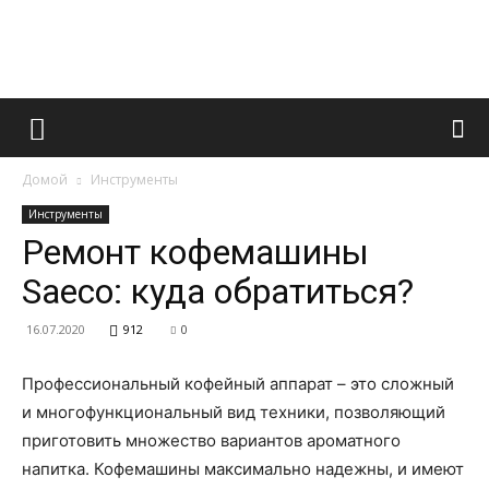
Французский
Домой
Инструменты
маникюр
Инструменты
Ремонт кофемашины
Saeco: куда обратиться?
и
16.07.2020
912
0
Профессиональный кофейный аппарат – это сложный
все
и многофункциональный вид техники, позволяющий
приготовить множество вариантов ароматного
напитка. Кофемашины максимально надежны, и имеют