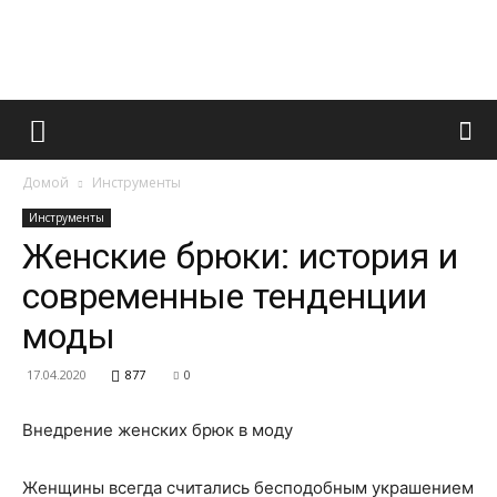
Французский
Домой
Инструменты
маникюр
Инструменты
Женские брюки: история и
современные тенденции
и
моды
17.04.2020
877
0
все
Внедрение женских брюк в моду
Женщины всегда считались бесподобным украшением