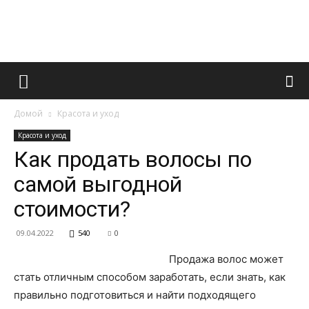
Французский
Домой
Красота и уход
маникюр
Красота и уход
Как продать волосы по
самой выгодной
и
стоимости?
09.04.2022
540
0
все
Продажа волос может
стать отличным способом заработать, если знать, как
правильно подготовиться и найти подходящего