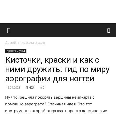
Французский
Домой
Красота и уход
маникюр
Красота и уход
Кисточки, краски и как с
ними дружить: гид по миру
и
аэрографии для ногтей
15.09.2021
403
0
все
Ну что, решила покорять вершины нейл-арта с
помощью аэрографа? Отличная идея! Это тот
инструмент, который открывает просто космические