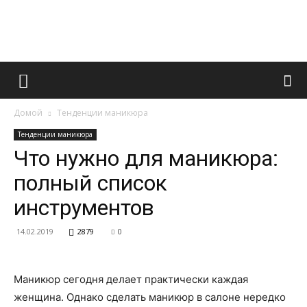
Французский
Домой
Тенденции маникюра
маникюр
Тенденции маникюра
Что нужно для маникюра:
полный список
и
инструментов
14.02.2019
2879
0
все
Маникюр сегодня делает практически каждая
женщина. Однако сделать маникюр в салоне нередко