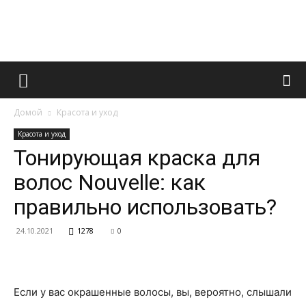
Французский
Домой
Красота и уход
маникюр
Красота и уход
Тонирующая краска для
волос Nouvelle: как
и
правильно использовать?
24.10.2021
1278
0
все
Если у вас окрашенные волосы, вы, вероятно, слышали