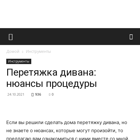
Французский
Домой
Инструменты
маникюр
Инструменты
Перетяжка дивана:
нюансы процедуры
и
24.10.2021
936
0
все
Если вы решили сделать дома перетяжку дивана, но
не знаете о нюансах, которые могут произойти, то
предлагаю вам ознакомиться с ними вместе со мной,