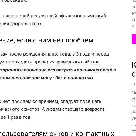
за
в
э
и осложнений регулярный офтальмологический
с
ния здоровья глаз.
а..
ение, если с ним нет проблем
зу после рождения, в полгода, в 3 года и перед
уют проходить проверку зрения каждый год.
К
 зрения и снижение его остроты возникают ещё в
с
ьном лечении они могут быть полностью
01
Мн
с
ых нет проблем со зрением, следует посещать
т
ического осмотра. А людям старшего возраста,
зд
е 1 раз в год.
и
к
те
 пользователям очков и контактных