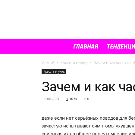
ГЛАВНАЯ
ТЕНДЕНЦ
Домой
Красота и уход
Зачем и как часто не
Красота и уход
Зачем и как ч
10.06.2023
1073
0
даже если нет серьёзных поводов для бе
зачастую испытывают симптомы ухудшени
списывая их на общее переутомление или