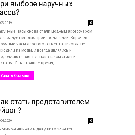
ри выборе наручных
асов?
.03.2019
0
аручные часы снова стали модным аксессуаром,
это радует многих производителей. Впрочем,
аручные часы дорогого сегмента никогда не
ходили из моды, и всегда являлись и
родолжают являться признаком стиля и
статка. В настоящее время,...
Узнать больше
ак стать представителем
Эйвон?
.06.2020
0
ногим женщинам и девушкам хочется