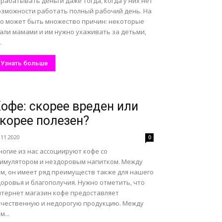
рабатывать деньги даже тогда, когда у них нет
озможности работать полный рабочий день. На
то может быть множество причин: некоторые
тали мамами и им нужно ухаживать за детьми,
.
Узнать больше
офе: скорее вреден или
корее полезен?
.11.2020
0
огие из нас ассоциируют кофе со
тимулятором и нездоровым напитком. Между
ем, он имеет ряд преимуществ также для нашего
оровья и благополучия. Нужно отметить, что
нтернет магазин кофе предоставляет
ачественную и недорогую продукцию. Между
м...