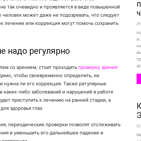
п
не так очевидно и проявляется в виде повышенной
ч
у человек может даже не подозревать, что следует
все
ое лечение или коррекция могут помочь сохранить
29
Н
и 
н
е надо регулярно
вы
п
о
до
лем со зрением, стоит проходить
проверку зрения
димо, чтобы своевременно определить, не
и нужна ли его коррекция. Также регулярные
ли каких-либо заболеваний и нарушений в работе
будет приступить к лечению на ранней стадии, а
К
нем
для здоровья глаз.
ения, периодические проверки позволят отслеживать
22
ения и уменьшить его дальнейшее падение и
М
й коррекции.