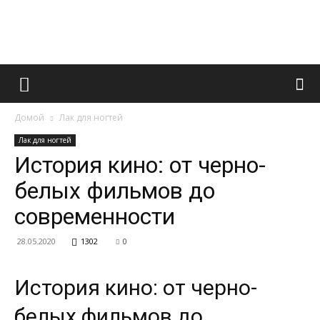
Французский
Домой
Лак для ногтей
маникюр
Лак для ногтей
История кино: от черно-
белых фильмов до
и
современности
28.05.2020
1302
0
все
История кино: от черно-
белых фильмов до