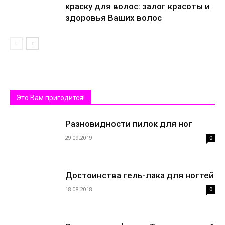
краску для волос: залог красоты и
здоровья Ваших волос
Это Вам пригодится!
Разновидности пилок для ног
29.09.2019
0
Достоинства гель-лака для ногтей
18.08.2018
0