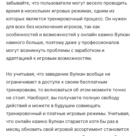
забывайте, что пользователи могут весело проводить
время в нескольких игровых режимах, одним из
которых является тренировочный процесс. Он нужен
для всех без исключения игроков, так как
особенностей и возможностей у онлайн казино Вулкан
намного больше, поэтому даже у профессионалов
могут возникнуть проблемы с заработком и
адаптацией к игровым возможностям.
Но учитывая, что заведение Вулкан вообще не
ограничивает в доступе к своим бесплатным
тренировкам, то волноваться об этом моменте точно
не стоит. Наоборот, вы получаете полную свободу
действий и можете в будущем совмещать
тренировочный и платные игровые режимы. Учитывая,
что онлайн казино Вулкан старается хотя бы раз в
месяц обновить свой игровой ассортимент становится