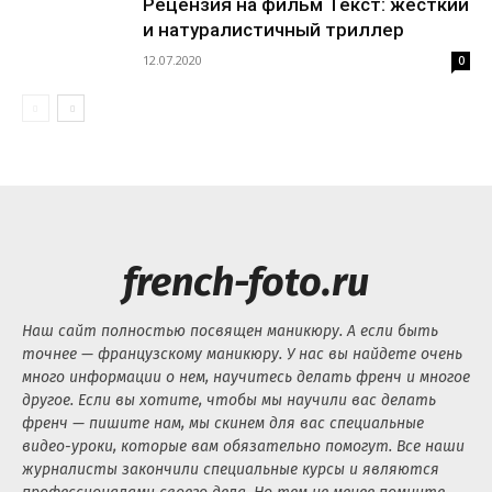
Рецензия на фильм Текст: жесткий
и натуралистичный триллер
12.07.2020
0
french-foto.ru
Наш сайт полностью посвящен маникюру. А если быть
точнее — французскому маникюру. У нас вы найдете очень
много информации о нем, научитесь делать френч и многое
другое. Если вы хотите, чтобы мы научили вас делать
френч — пишите нам, мы скинем для вас специальные
видео-уроки, которые вам обязательно помогут. Все наши
журналисты закончили специальные курсы и являются