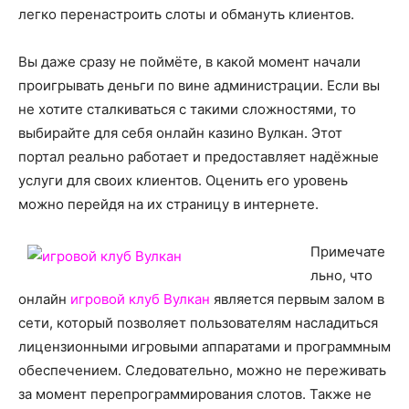
легко перенастроить слоты и обмануть клиентов.
Вы даже сразу не поймёте, в какой момент начали
проигрывать деньги по вине администрации. Если вы
не хотите сталкиваться с такими сложностями, то
выбирайте для себя онлайн казино Вулкан. Этот
портал реально работает и предоставляет надёжные
услуги для своих клиентов. Оценить его уровень
можно перейдя на их страницу в интернете.
Примечате
льно, что
онлайн
игровой клуб Вулкан
является первым залом в
сети, который позволяет пользователям насладиться
лицензионными игровыми аппаратами и программным
обеспечением. Следовательно, можно не переживать
за момент перепрограммирования слотов. Также не