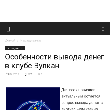
Французский
Домой
Наращивание
маникюр
Наращивание
Особенности вывода денег
в клубе Вулкан
и
13.02.2019
820
0
все
Для всех новичков
актуальным остается
вопрос вывода денег в
виртуальном казино.