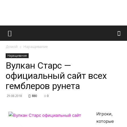
Французский
Домой
Наращивание
маникюр
Наращивание
Вулкан Старс —
официальный сайт всех
и
гемблеров рунета
29.08.2018
880
0
все
Игроки,
которые