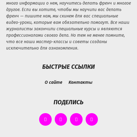
много информации о нем, научитесь делать френч и многое
другое. Если вы хотите, чтобы мы научили вас делать
френч — пишите нам, мы скинем для вас специальные
видео-уроки, которые вам обязательно помогут. Все наши
журналисты закончили специальные курсы и являются
профессионалами своего дела. Но тем не менее помните,
что все наши мастер-классы и советы созданы
исключительно для ознакомления.
БЫСТРЫЕ ССЫЛКИ
О сайте
Контакты
ПОДЕЛИСЬ