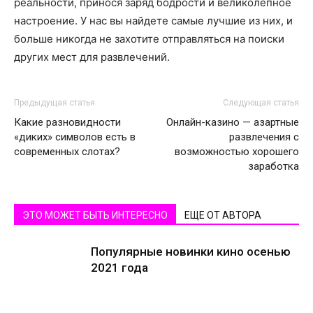
реальности, принося заряд бодрости и великолепное
настроение. У нас вы найдете самые лучшие из них, и
больше никогда не захотите отправляться на поиски
других мест для развлечений.
Предыдущая статья
Следующая статья
Какие разновидности
Онлайн-казино — азартные
«диких» символов есть в
развлечения с
современных слотах?
возможностью хорошего
заработка
ЭТО МОЖЕТ БЫТЬ ИНТЕРЕСНО
ЕЩЕ ОТ АВТОРА
Популярные новинки кино осенью
2021 года