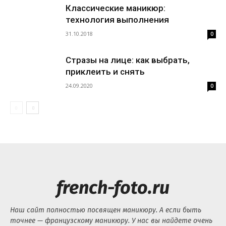
Классические маникюр:
технология выполнения
31.10.2018
0
Стразы на лице: как выбрать,
приклеить и снять
24.09.2020
0
french-foto.ru
Наш сайт полностью посвящен маникюру. А если быть
точнее — французскому маникюру. У нас вы найдете очень