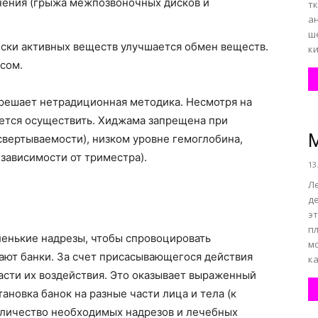
ения (грыжа межпозвоночных дисков и
тк
а
ш
ски активных веществ улучшается обмен веществ.
ки
сом.
 решает нетрадиционная методика. Несмотря на
ается осуществить. Хиджама запрещена при
М
свертываемости), низком уровне гемоглобина,
 зависимости от триместра).
13
Л
д
эт
пл
ленькие надрезы, чтобы спровоцировать
м
ают банки. За счет присасывающегося действия
к
асти их воздействия. Это оказывает выраженный
новка банок на разные части лица и тела (к
Количество необходимых надрезов и лечебных