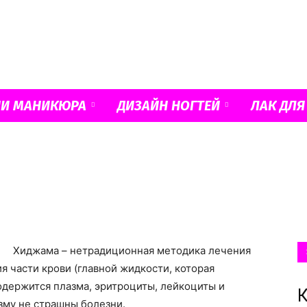
Французский
ИИ МАНИКЮРА
ДИЗАЙН НОГТЕЙ
ЛАК ДЛЯ
маникюр
Хиджама – нетрадиционная методика лечения
и
я части крови (главной жидкости, которая
содержится плазма, эритроциты, лейкоциты и
К
изму не страшны болезни.