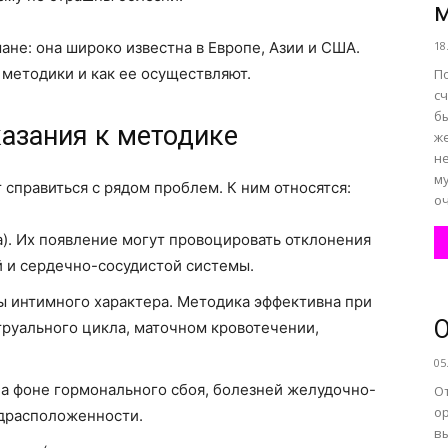
ане: она широко известна в Европе, Азии и США.
18
все
методики и как ее осуществляют.
П
сч
б
азания к методике
ж
н
м
 справиться с рядом проблем. К ним относятся:
оч
о
а). Их появление могут провоцировать отклонения
 и сердечно-сосудистой системы.
ы интимного характера. Методика эффективна при
О
труального цикла, маточном кровотечении,
нем
05
на фоне гормонального сбоя, болезней желудочно-
О
о
едрасположенности.
в