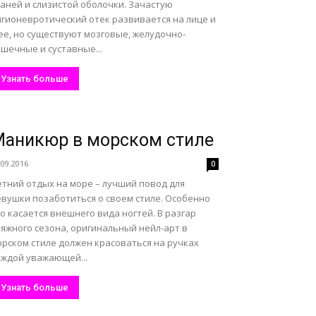
аней и слизистой оболочки. Зачастую
нгионевротический отек развивается на лице и
ее, но существуют мозговые, желудочно-
шечные и суставные...
Узнать больше
аникюр в морском стиле
.09.2016
0
етний отдых на море – лучший повод для
евушки позаботиться о своем стиле. Особенно
о касается внешнего вида ногтей. В разгар
яжного сезона, оригинальный нейл-арт в
орском стиле должен красоваться на ручках
аждой уважающей...
Узнать больше