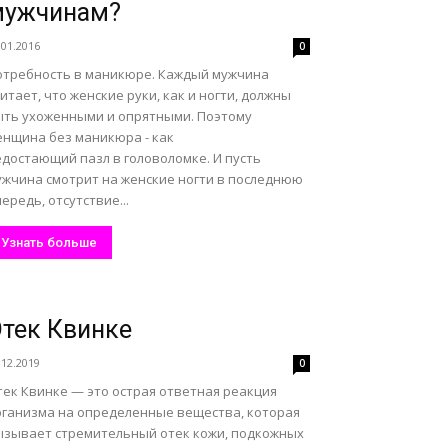
мужчинам?
.01.2016
0
отребность в маникюре. Каждый мужчина
итает, что женские руки, как и ногти, должны
ыть ухоженными и опрятными. Поэтому
енщина без маникюра - как
едостающий пазл в головоломке. И пусть
ужчина смотрит на женские ногти в последнюю
ередь, отсутствие...
Узнать больше
тек Квинке
.12.2019
0
тек Квинке — это острая ответная реакция
рганизма на определенные вещества, которая
ызывает стремительный отек кожи, подкожных