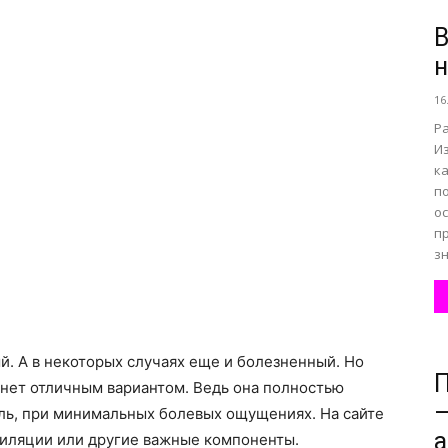
В
н
все
16
Р
И
к
п
о
о
п
зн
нем
. А в некоторых случаях еще и болезненный. Но
анет отличным вариантом. Ведь она полностью
—
ель, при минимальных болевых ощущениях. На сайте
а
иляции или другие важные компоненты.