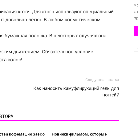
м
ривания кожи. Для этого используют специальный
св
пр
ент довольно легко. В любом косметическом
я бумажная полоска. В некоторых случаях она
резким движением. Обязательное условие
ста волос!
Следующая статья
Как наносить камуфлирующий гель для
ногтей?
АВТОРА
тва кофемашин Saeco
Новинки фильмом, которые