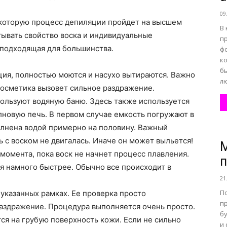
09
которую процесс депиляции пройдет на высшем
В
тывать свойство воска и индивидуальные
п
 подходящая для большинства.
ф
к
б
ция, полностью моются и насухо вытираются. Важно
лю
косметика вызовет сильное раздражение.
ользуют водяную баню. Здесь также используется
новую печь. В первом случае емкость погружают в
олнена водой примерно на половину. Важный
 с воском не двигалась. Иначе он может выльется!
момента, пока воск не начнет процесс плавления.
п
я намного быстрее. Обычно все происходит в
21
П
 указанных рамках. Ее проверка просто
п
раздражение. Процедура выполняется очень просто.
б
ся на грубую поверхность кожи. Если не сильно
и