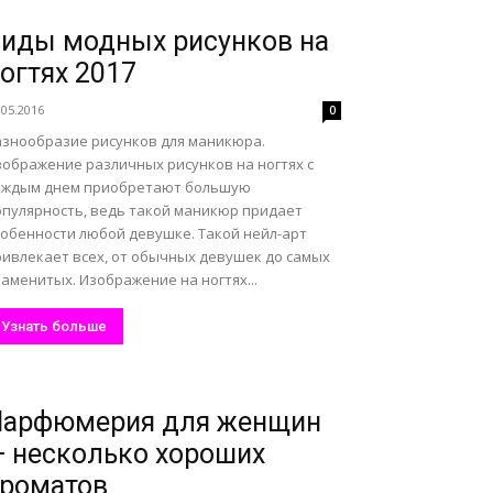
иды модных рисунков на
огтях 2017
.05.2016
0
азнообразие рисунков для маникюра.
зображение различных рисунков на ногтях с
аждым днем приобретают большую
опулярность, ведь такой маникюр придает
собенности любой девушке. Такой нейл-арт
ривлекает всех, от обычных девушек до самых
аменитых. Изображение на ногтях...
Узнать больше
Парфюмерия для женщин
 несколько хороших
роматов