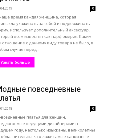
.04.2019
0
 наше время каждая женщина, которая
ривыкла ухаживать за собой и поддерживать
орму, использует дополнительный аксессуар,
оторый всем известен как парфюмерия. Каким
ы отношение к данному виду товара не было, в
бом случае перед...
Узнать больше
Модные повседневные
латья
.01.2018
0
овседневные платья для женщин,
редлагаемые ведущими дизайнерами в
удущем году, настолько изысканы, великолепны
 соблазнительны, что даже самые капризные