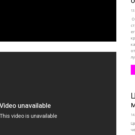
о
13
О
ст
ег
к
к
от
лу
Ц
14
Ц
ч