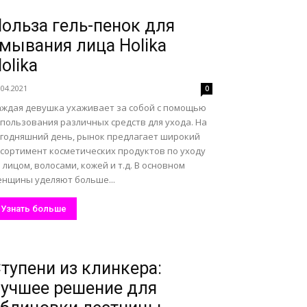
ольза гель-пенок для
мывания лица Holika
olika
.04.2021
0
аждая девушка ухаживает за собой с помощью
спользования различных средств для ухода. На
егодняшний день, рынок предлагает широкий
ссортимент косметических продуктов по уходу
 лицом, волосами, кожей и т.д. В основном
енщины уделяют больше...
Узнать больше
тупени из клинкера:
учшее решение для