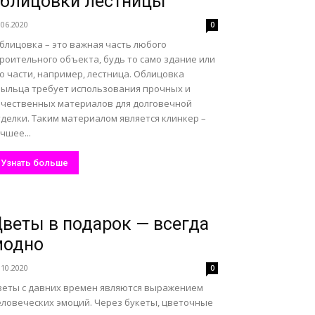
блицовки лестницы
.06.2020
0
блицовка – это важная часть любого
роительного объекта, будь то само здание или
о части, например, лестница. Облицовка
рыльца требует использования прочных и
ачественных материалов для долговечной
делки. Таким материалом является клинкер –
чшее...
Узнать больше
веты в подарок — всегда
модно
.10.2020
0
веты с давних времен являются выражением
еловеческих эмоций. Через букеты, цветочные