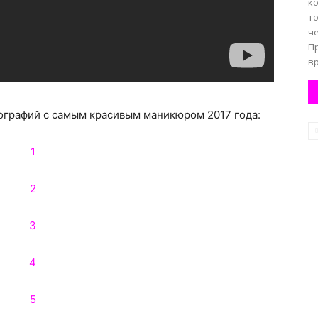
к
т
ч
П
вр
графий с самым красивым маникюром 2017 года: