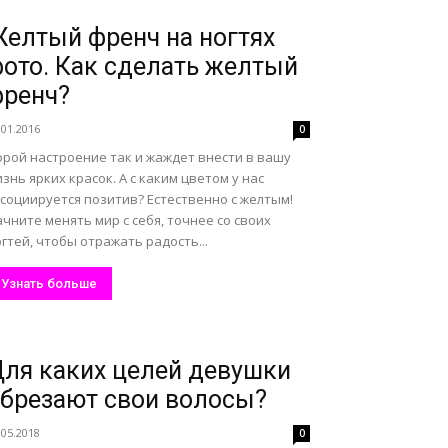
елтый френч на ногтях
ото. Как сделать желтый
ренч?
.01.2016
0
орой настроение так и жаждет внести в вашу
знь ярких красок. А с каким цветом у нас
социируется позитив? Естественно с желтым!
чните менять мир с себя, точнее со своих
гтей, чтобы отражать радость...
Узнать больше
ля каких целей девушки
брезают свои волосы?
.05.2018
0