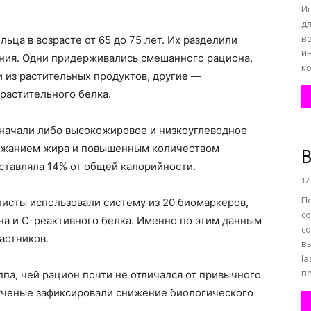
Ин
дл
во
ьца в возрасте от 65 до 75 лет. Их разделили
и
ания. Одни придерживались смешанного рациона,
к
 и из растительных продуктов, другие —
растительного белка.
значали либо высокожировое и низкоуглеводное
ржанием жира и повышенным количеством
В
оставляла 14% от общей калорийности.
12
П
исты использовали систему из 20 биомаркеров,
с
на и С-реактивного белка. Именно по этим данным
с
астников.
вы
la
пе
па, чей рацион почти не отличался от привычного
х ученые зафиксировали снижение биологического