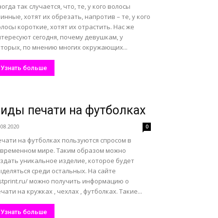
огда так случается, что, те, у кого волосы
инные, хотят их обрезать, напротив – те, у кого
лосы короткие, хотят их отрастить. Нас же
нтересуют сегодня, почему девушкам, у
оторых, по мнению многих окружающих...
Узнать больше
иды печати на футболках
.08.2020
0
ечати на футболках пользуются спросом в
овременном мире. Таким образом можно
оздать уникальное изделие, которое будет
деляться среди остальных. На сайте
stprint.ru/ можно получить информацию о
чати на кружках , чехлах , футболках. Такие...
Узнать больше