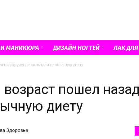
Французский
ИИ МАНИКЮРА
ДИЗАЙН НОГТЕЙ
ЛАК ДЛЯ
л назад: ученые испытали необычную диету
маникюр
 возраст пошел назад
бычную диету
и
ова Здоровье