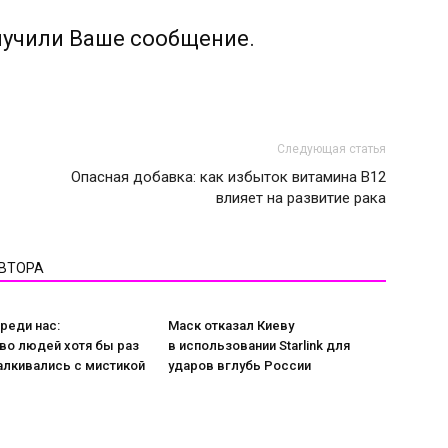
лучили Ваше сообщение.
Следующая статья
Опасная добавка: как избыток витамина B12
влияет на развитие рака
АВТОРА
реди нас:
Маск отказал Киеву
во людей хотя бы раз
в использовании Starlink для
алкивались с мистикой
ударов вглубь России