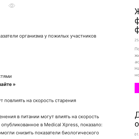
Ж
ф
все
ф
азатели организма у пожилых участников
25
П
жи
ас
о
На
но
стями
айте »
ут повлиять на скорость старения
нем
Д
нения в питании могут влиять на скорость
о
опубликованное в Medical Xpress, показало:
омогли снизить показатели биологического
01