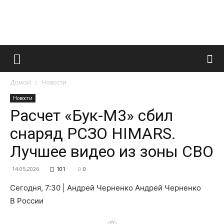
Французский
Домой
Новости
маникюр
Новости
Расчет «Бук-М3» сбил
снаряд РСЗО HIMARS.
и
Лучшее видео из зоны СВО
14.05.2026
101
0
все
Сегодня, 7:30 | Андрей Черненко Андрей Черненко
В России