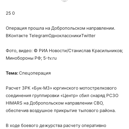
о
25 0
нем
Операция прошла на Добропольском направлении.
ВКонтакте TelegramОдноклассникиTwitter
Фото, видео: © РИА Новости/Станислав Красильников;
Минобороны РФ; 5-tv.ru
Тема:
Спецоперация
Расчет ЗРК «Бук-М3» юргинского мотострелкового
соединения группировки «Центр» сбил снаряд РСЗО
HIMARS на Добропольском направлении СВО,
обеспечив воздушное прикрытие тылового района.
В ходе боевого дежурства расчету оперативно