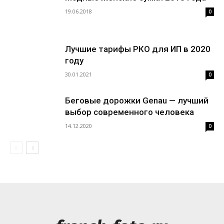
19.06.2018
0
Лучшие тарифы РКО для ИП в 2020
году
30.01.2021
0
Беговые дорожки Genau — лучший
выбор современного человека
14.12.2020
0