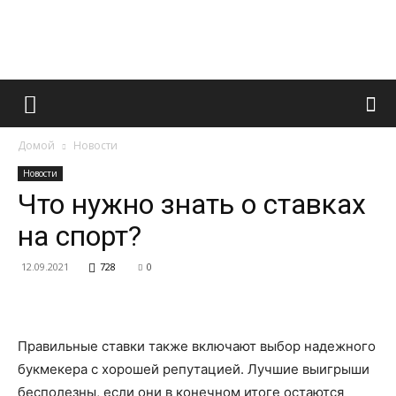
Французский
Домой
Новости
маникюр
Новости
Что нужно знать о ставках
на спорт?
и
12.09.2021
728
0
все
Правильные ставки также включают выбор надежного
букмекера с хорошей репутацией. Лучшие выигрыши
бесполезны, если они в конечном итоге остаются