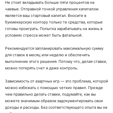
Не стоит вкладывать больше пяти процентов на
чаевые. Отправной точкой управления капиталом
является ваш стартовый капитал. Вносите в
букмекерскую контору только те средства, которые
готовы проиграть. Попытка зарабатывать на жизнь в
условиях стресса может быть фатальной.
Рекомендуется запланировать максимальную сумму
для ставок в месяц или неделю и обеспечить
выполнение этого решения. Потому что, делая ставки,
можно потерять счет и даже контроль.
Зависимость от азартных игр — это проблема, которой
можно избежать с помощью четких правил. Прежде
чем правильно делать ставки, подумайте, как вы
можете значимым образом задокументировать свои
доходы и расходы. Без соответствующего опыта вы не