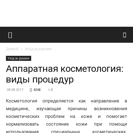
Французский
Домой
Уход за руками
маникюр
Уход за руками
Аппаратная косметология:
виды процедур
и
08.08.2017
4268
0
Косметология определяется как направление в
все
медицине, изучающая причины возникновения
косметических проблем на коже и помогает
нормализовать состояние кожи при помощи
использования специальных косметических,