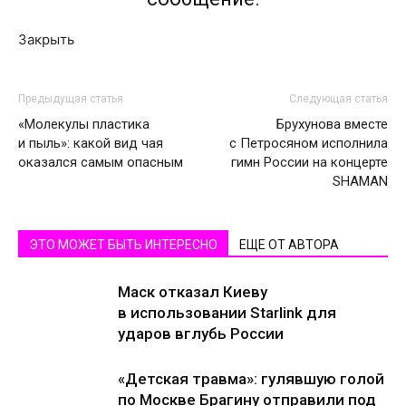
Закрыть
Предыдущая статья
Следующая статья
«Молекулы пластика
Брухунова вместе
и пыль»: какой вид чая
с Петросяном исполнила
оказался самым опасным
гимн России на концерте
SHAMAN
ЭТО МОЖЕТ БЫТЬ ИНТЕРЕСНО
ЕЩЕ ОТ АВТОРА
Маск отказал Киеву
в использовании Starlink для
ударов вглубь России
«Детская травма»: гулявшую голой
по Москве Брагину отправили под