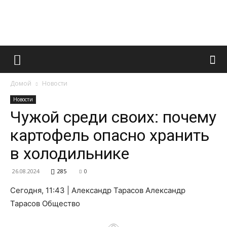
Французский
Домой
Новости
маникюр
Новости
Чужой среди своих: почему
картофель опасно хранить
и
в холодильнике
26.08.2024
285
0
все
Сегодня, 11:43 | Александр Тарасов Александр
Тарасов Общество