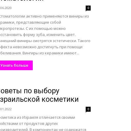
.06.2020
0
 стоматологии активно применяются виниры из
ерамики, представляющие собой
икропротезы. С их помощью можно
сстановить форму зуба, изменить цвет.
ынешний виниры смотрятся эстетически. Такого
ффекта невозможно достигнуть при помощи
беливания. Вингиры из керамики имеют...
Узнать больше
оветы по выбору
зраильской косметики
.01.2022
0
осметика из Израиля отличается своими
войствами от продуктов других
роизводителей. В компонентах не содержатся