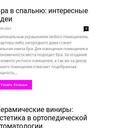
ра в спальню: интересные
идеи
.09.2021
0
ригинальным украшением любого помещением,
вартиры либо загородного дома станет
тильная лампа бра. Для освещения помещения и
кономичности места подходит бра. За создание
асивого уютного освещения, а так же за декор
ашего помещения отвечает подобранная
щность...
Узнать больше
ерамические виниры:
стетика в ортопедической
томатологии