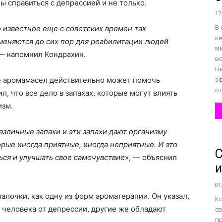
ы справиться с депрессией и не только.
17
В
известное еще с советских времен так
к
меняются до сих пор для реабилитации людей
м
 — напомнил Кондрахин.
во
Н
э
е аромамасел действительно может помочь
от
л, что все дело в запахах, которые могут влиять
изм.
азличные запахи и эти запахи дают организму
рые иногда приятные, иногда неприятные. И это
С
ься и улучшать свое самочувствие
», — объяснил
и
01
алочки, как одну из форм ароматерапии. Он указал,
К
 человека от депрессии, другие же обладают
с
п