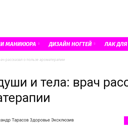
Французский
ИИ МАНИКЮРА
ДИЗАЙН НОГТЕЙ
ЛАК ДЛЯ
рач рассказал о пользе ароматерапии
маникюр
уши и тела: врач рас
атерапии
и
ксандр Тарасов Здоровье Эксклюзив