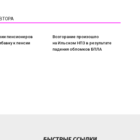
АВТОРА
рии пенсионеров
Возгорание произошло
ибавку к пенсии
на Ильском НПЗ в результате
падения обломков БПЛА
БЫСТРЫЕ ССЫЛКИ