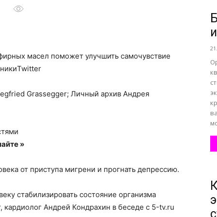
Б
все
21
эфирных масел поможет улучшить самочувствие
О
никиTwitter
к
с
э
iegfried Grassegger; Личный архив Андрея
о
кр
в
мо
стями
айте »
нем
века от приступа мигрени и прогнать депрессию.
К
еку стабилизировать состояние организма
э
 кардиолог Андрей Кондрахин в беседе с 5-tv.ru
с