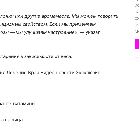
и
н
алочки или другие аромамасла. Мы можем говорить
с
ерицидным свойством. Если мы применяем
ги
Ме
 розы — мы улучшаем настроение
», — указал
старения в зависимости от веса.
ия Лечение Врач Видео новости Эксклюзив
рают» витамины
та на лица