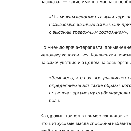
рассказал — какие именно масла способн
«
Мы можем вспомнить с вами хорошо 
называемые хвойные ванны. Они при
с высоким тревожным состоянием
»,
По мнению врача-терапевта, применени
человеку успокоиться. Кондарахин поясни
на самочувствие и в целом на весь орган
«
Замечено, что наш нос улавливает р
определенные вот такие образы, кото
позволяет организму стабилизироват
врач.
Кандрахин привел в пример сандаловые п
что цитрусовые масла способны избавить
свойствами иного плана.