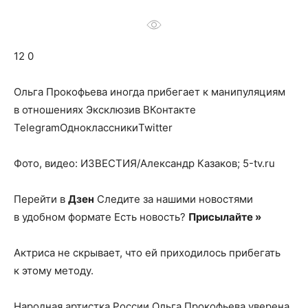
о
12 0
нем
Ольга Прокофьева иногда прибегает к манипуляциям
в отношениях
Эксклюзив ВКонтакте
TelegramОдноклассникиTwitter
Фото, видео: ИЗВЕСТИЯ/Александр Казаков; 5-tv.ru
Перейти в
Дзен
Следите за нашими новостями
в удобном формате Есть новость?
Присылайте »
Актриса не скрывает, что ей приходилось прибегать
к этому методу.
Народная артистка России Ольга Прокофьева уверена,