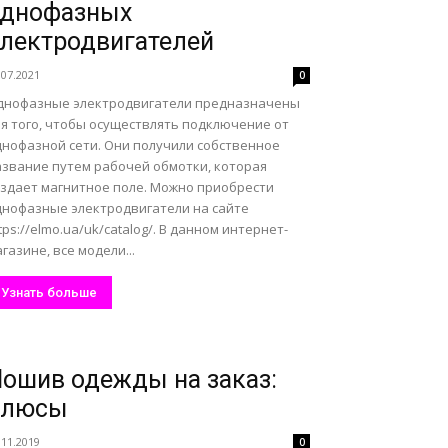
однофазных
лектродвигателей
.07.2021
0
днофазные электродвигатели предназначены
ля того, чтобы осуществлять подключение от
днофазной сети. Они получили собственное
азвание путем рабочей обмотки, которая
оздает магнитное поле. Можно приобрести
днофазные электродвигатели на сайте
tps://elmo.ua/uk/catalog/. В данном интернет-
газине, все модели...
Узнать больше
ошив одежды на заказ:
плюсы
.11.2019
0