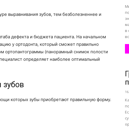
М
п
уре выравнивания зубов, тем безболезненнее и
з
м
в 
штаба дефекта и бюджета пациента. На начальном
вс
тацию у ортодонта, который сможет правильно
ом ортопантограммы (панорамный снимок полости
 специалист определяет наиболее оптимальный
Г
п
 зубов
16
мощи которых зубы приобретают правильную форму.
К
по
Ес
с
ор