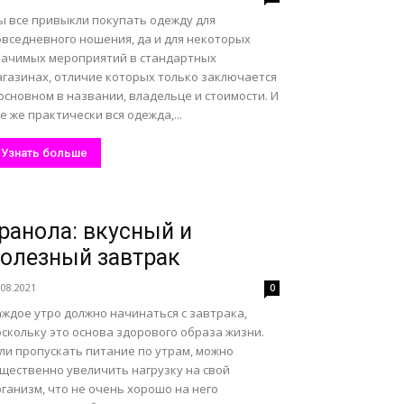
ы все привыкли покупать одежду для
овседневного ношения, да и для некоторых
начимых мероприятий в стандартных
агазинах, отличие которых только заключается
основном в названии, владельце и стоимости. И
е же практически вся одежда,...
Узнать больше
ранола: вкусный и
олезный завтрак
.08.2021
0
аждое утро должно начинаться с завтрака,
скольку это основа здорового образа жизни.
ли пропускать питание по утрам, можно
ущественно увеличить нагрузку на свой
ганизм, что не очень хорошо на него