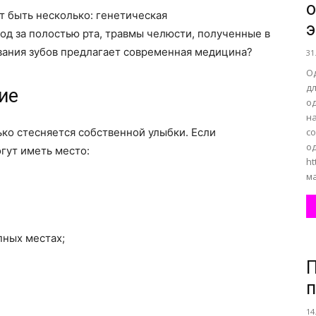
 быть несколько: генетическая
э
д за полостью рта, травмы челюсти, полученные в
все
вания зубов предлагает современная медицина?
31
О
д
ие
о
н
ко стесняется собственной улыбки. Если
с
о
о
гут иметь место:
ht
ма
нем
пных местах;
П
14