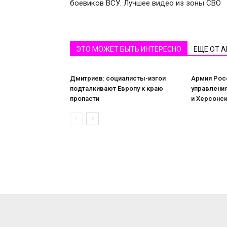
боевиков ВСУ. Лучшее видео из зоны СВО
ЭТО МОЖЕТ БЫТЬ ИНТЕРЕСНО
ЕЩЕ ОТ 
Дмитриев: социалисты-изгои
Армия Рос
подталкивают Европу к краю
управлени
пропасти
и Херсонск