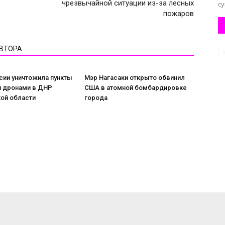
чрезвычайной ситуации из-за лесных
су
пожаров
АВТОРА
сии уничтожила пункты
Мэр Нагасаки открыто обвинил
я дронами в ДНР
США в атомной бомбардировке
ой области
города