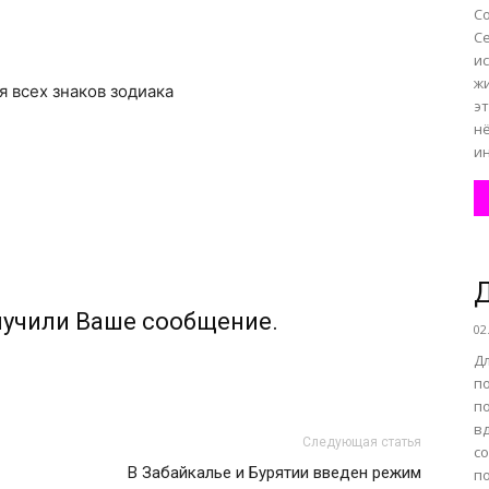
С
С
и
ж
ля всех знаков зодиака
эт
н
ин
Д
лучили Ваше сообщение.
02
Дл
п
п
вд
Следующая статья
с
В Забайкалье и Бурятии введен режим
п