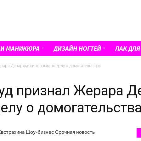
Французский
ИИ МАНИКЮРА
ДИЗАЙН НОГТЕЙ
ЛАК ДЛЯ
рара Депардье виновным по делу о домогательствах
маникюр
уд признал Жерара Д
елу о домогательств
и
 Евстрахина Шоу-бизнес Срочная новость