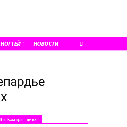
 НОГТЕЙ
НОВОСТИ
епардье
ах
Это Вам пригодится!