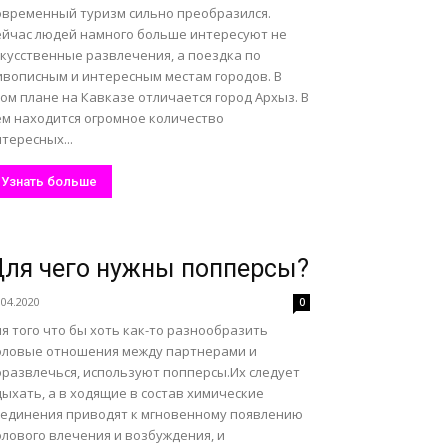
овременный туризм сильно преобразился.
ейчас людей намного больше интересуют не
скусственные развлечения, а поездка по
ивописным и интересным местам городов. В
ом плане на Кавказе отличается город Архыз. В
ём находится огромное количество
тересных...
Узнать больше
ля чего нужны попперсы?
.04.2020
0
я того что бы хоть как-то разнообразить
оловые отношения между партнерами и
оразвлечься, используют попперсы.Их следует
ыхать, а в ходящие в состав химические
оединения приводят к мгновенному появлению
олового влечения и возбуждения, и