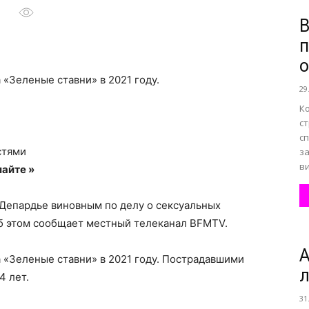
В
п
все
о
«Зеленые ставни» в 2021 году.
29
Ко
ст
сп
о
стями
за
ви
айте »
 Депардье виновным по делу о сексуальных
Об этом сообщает местный телеканал BFMTV.
нем
А
 «Зеленые ставни» в 2021 году. Пострадавшими
л
4 лет.
31