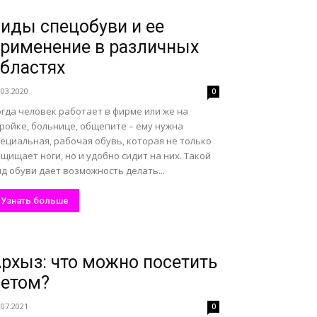
иды спецобуви и ее
рименение в различных
бластях
.03.2020
0
гда человек работает в фирме или же на
ройке, больнице, общепите – ему нужна
ециальная, рабочая обувь, которая не только
щищает ноги, но и удобно сидит на них. Такой
д обуви дает возможность делать...
Узнать больше
рхыз: что можно посетить
етом?
.07.2021
0