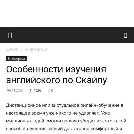
Французский
Домой
Видеоуроки
маникюр
Видеоуроки
Особенности изучения
английского по Скайпу
и
06.11.2020
1626
0
Дистанционное или виртуальное онлайн-обучение в
все
настоящее время уже никого не удивляет. Уже
миллионы людей смогли воочию убедиться, что такой
способ получения знаний достаточно комфортный и