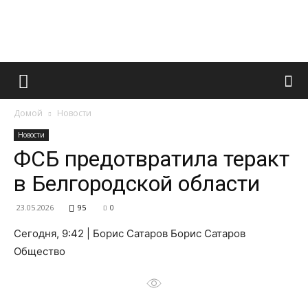
Французский
Домой
Новости
маникюр
Новости
ФСБ предотвратила теракт
в Белгородской области
и
23.05.2026
95
0
Сегодня, 9:42 | Борис Сатаров Борис Сатаров
все
Общество