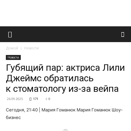
Французский
Домой
Новости
маникюр
Новости
Губящий пар: актриса Лили
Джеймс обратилась
и
к стоматологу из-за вейпа
26.09.2025
171
0
все
Сегодня, 21:40 | Мария Гоманюк Мария Гоманюк Шоу-
бизнес