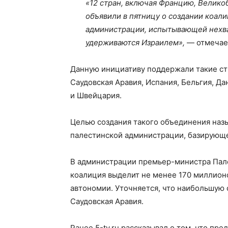
«12 стран, включая Францию, Велико
объявили в пятницу о создании коал
администрации, испытывающей нехва
удерживаются Израилем»,
— отмечае
Данную инициативу поддержали такие стр
Саудовская Аравия, Испания, Бельгия, Да
и Швейцария.
Целью создания такого объединения наз
палестинской администрации, базирующ
В администрации премьер-министра Пал
коалиция выделит не менее 170 миллион
автономии. Уточняется, что наибольшую 
Саудовская Аравия.
Ранее 5-tv.ru рассказывал о том, что пр