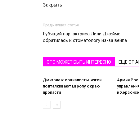
Закрыть
Предыдущая статья
Губящий пар: актриса Лили Джеймс
обратилась к стоматологу из-за вейпа
ЭТО МОЖЕТ БЫТЬ ИНТЕРЕСНО
ЕЩЕ ОТ 
Дмитриев: социалисты-изгои
Армия Рос
подталкивают Европу к краю
управлени
пропасти
и Херсонск