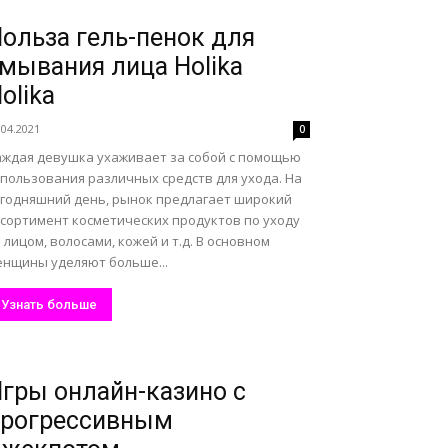
ольза гель-пенок для
мывания лица Holika
olika
.04.2021
0
аждая девушка ухаживает за собой с помощью
спользования различных средств для ухода. На
егодняшний день, рынок предлагает широкий
ссортимент косметических продуктов по уходу
 лицом, волосами, кожей и т.д. В основном
енщины уделяют больше...
Узнать больше
гры онлайн-казино с
прогрессивным