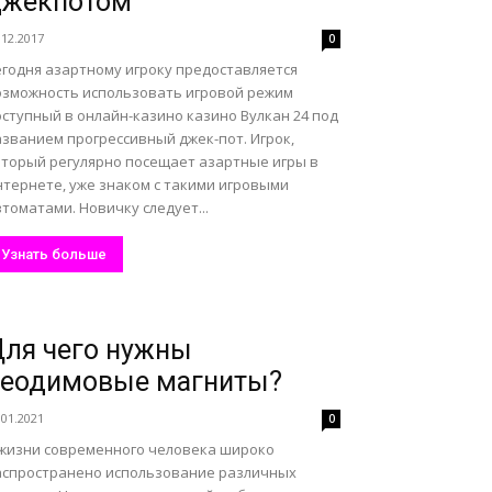
джекпотом
.12.2017
0
егодня азартному игроку предоставляется
озможность использовать игровой режим
ступный в онлайн-казино казино Вулкан 24 под
азванием прогрессивный джек-пот. Игрок,
оторый регулярно посещает азартные игры в
нтернете, уже знаком с такими игровыми
томатами. Новичку следует...
Узнать больше
ля чего нужны
неодимовые магниты?
.01.2021
0
 жизни современного человека широко
аспространено использование различных