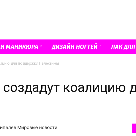
Французский
ИИ МАНИКЮРА
ДИЗАЙН НОГТЕЙ
ЛАК ДЛЯ
алицию для поддержки Палестины
маникюр
н создадут коалицию 
и
 Ципелев Мировые новости