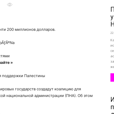
П
у
все
H
чти 200 миллионов долларов.
22
К
opÃƒÂªNa
и
с
о
стями
а
за
айте »
ж
для поддержки Палестины
нем
ировых государств создадут коалицию для
ой национальной администрации (ПНА). Об этом
И