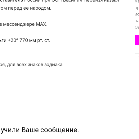
ма
п
ом перед ее народом.
и
на
 в мессенджере MAX.
Од
и +20° 770 мм рт. ст.
ря, для всех знаков зодиака
лучили Ваше сообщение.