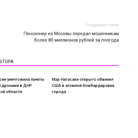
Следующая статья
Пенсионер из Москвы передал мошенникам
более 80 миллионов рублей за полгода
АВТОРА
сии уничтожила пункты
Мэр Нагасаки открыто обвинил
я дронами в ДНР
США в атомной бомбардировке
ой области
города