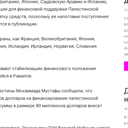
британию, Японию, Саудовскую Аравию и Испанию,
иции для финансовой поддержки Палестинской
15
тку средств, поскольку ее налоговые поступления
С
тся в публикации.
в
до
н
аны, как Франция, Великобритания, Япония,
к
ния, Исландия, Ирландия, Норвегия, Словения
И
ав
ывают стабилизацию финансового положения
ейся в Рамалле.
Д
естины Мохаммада Мустафы сообщили, что
ов долларов на финансирование палестинской
сумму в размере 90 миллионов долларов внесет
18
В
р
едставитель России при ООН Василий Небензя назвал