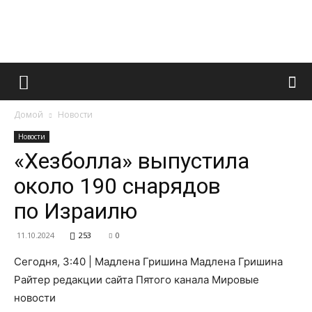
Французский
Домой
Новости
маникюр
Новости
«Хезболла» выпустила
около 190 снарядов
и
по Израилю
11.10.2024
253
0
все
Сегодня, 3:40 | Мадлена Гришина Мадлена Гришина
Райтер редакции сайта Пятого канала Мировые
новости