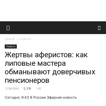
Французский
Домой
Новости
маникюр
Новости
Жертвы аферистов: как
липовые мастера
и
обманывают доверчивых
пенсионеров
все
27.08.2024
270
0
Сегодня, 9:43 В России Эфирная новость