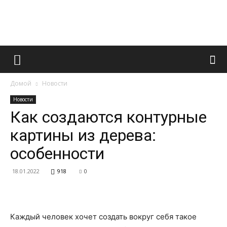
Французский
Домой
Новости
маникюр
Новости
Как создаются контурные
картины из дерева:
и
особенности
18.01.2022
918
0
все
Каждый человек хочет создать вокруг себя такое