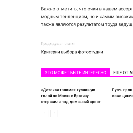
Важно отметить, что очки в нашем ассор
модным тенденциям, но и самым высоким
также являются результатом труда ведущ
Предыдущая статья
Критерии выбора фотостудии
ЭТО МОЖЕТ БЫТЬ ИНТЕРЕСНО
ЕЩЕ ОТ 
«Детская травма»: гулявшую
Путин пров
голой по Москве Брагину
совещание
отправили под домашний арест