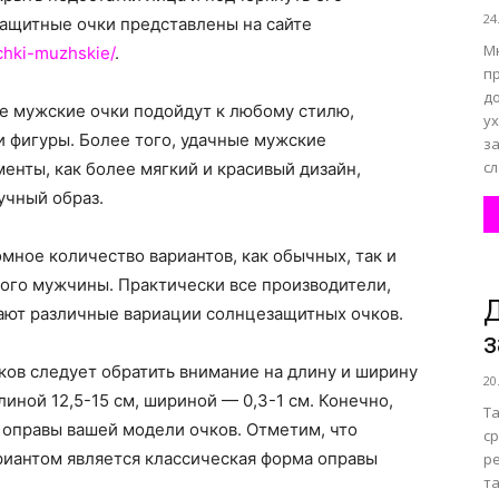
24
ащитные очки представлены на сайте
М
chki-muzhskie/
.
п
все
до
ие мужские очки подойдут к любому стилю,
у
и фигуры. Более того, удачные мужские
за
сл
нты, как более мягкий и красивый дизайн,
учный образ.
о
ное количество вариантов, как обычных, так и
бого мужчины. Практически все производители,
Д
ают различные вариации солнцезащитных очков.
з
нем
ов следует обратить внимание на длину и ширину
20
иной 12,5-15 см, шириной — 0,3-1 см. Конечно,
Т
 оправы вашей модели очков. Отметим, что
с
иантом является классическая форма оправы
ре
та