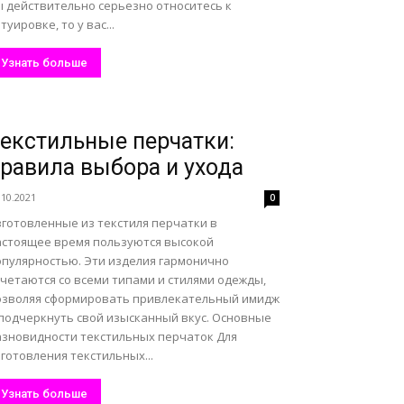
ы действительно серьезно относитесь к
туировке, то у вас...
Узнать больше
екстильные перчатки:
равила выбора и ухода
.10.2021
0
зготовленные из текстиля перчатки в
астоящее время пользуются высокой
опулярностью. Эти изделия гармонично
очетаются со всеми типами и стилями одежды,
озволяя сформировать привлекательный имидж
 подчеркнуть свой изысканный вкус. Основные
азновидности текстильных перчаток Для
готовления текстильных...
Узнать больше