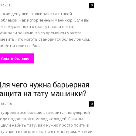
.12.2015
0
ногие девушки сталкиваются с такой
роблемой, как испорченный маникюр. Если вы
лго ждали, пока отрастут ваши ногти,
хаживали за ними, то со временем можете
метить, что ноготь становится более ломким,
абеет и слоится. Во...
Узнать больше
ля чего нужна барьерная
ащита на тату машинки?
.10.2020
0
атуировка все больше становится популярной
реди подростков и молодых людей. Если вы
шили набить тату, вам нужно просто пойти в
ту-салон и посоветоваться с мастером. Но если