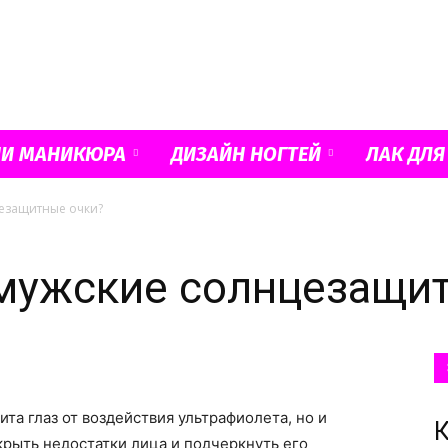
Французский
ИИ МАНИКЮРА
ДИЗАЙН НОГТЕЙ
ЛАК ДЛЯ
цезащитные очки?
маникюр
мужские солнцезащи
и
та глаз от воздействия ультрафиолета, но и
К
крыть недостатки лица и подчеркнуть его