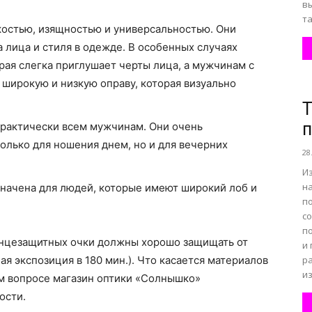
в
та
гкостью, изящностью и универсальностью. Они
 лица и стиля в одежде. В особенных случаях
рая слегка приглушает черты лица, а мужчинам с
широкую и низкую оправу, которая визуально
Т
п
практически всем мужчинам. Они очень
олько для ношения днем, но и для вечерних
28
И
н
значена для людей, которые имеют широкий лоб и
п
с
п
олнцезащитных очки должны хорошо защищать от
и
я экспозиция в 180 мин.). Что касается материалов
р
из
ом вопросе магазин оптики «Солнышко»
ости.