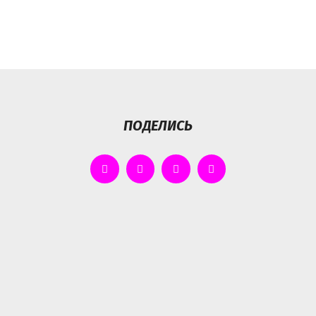
ПОДЕЛИСЬ