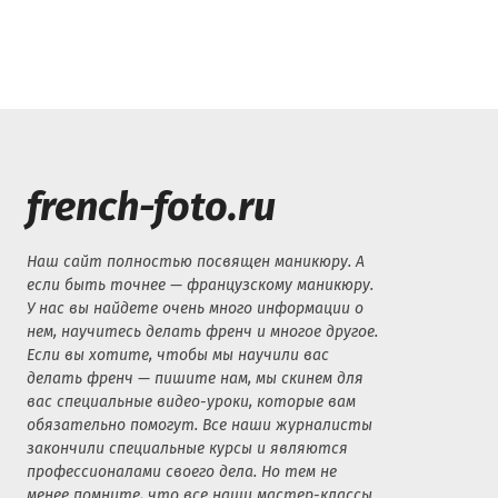
french-foto.ru
Наш сайт полностью посвящен маникюру. А
если быть точнее — французскому маникюру.
У нас вы найдете очень много информации о
нем, научитесь делать френч и многое другое.
Если вы хотите, чтобы мы научили вас
делать френч — пишите нам, мы скинем для
вас специальные видео-уроки, которые вам
обязательно помогут. Все наши журналисты
закончили специальные курсы и являются
профессионалами своего дела. Но тем не
менее помните, что все наши мастер-классы