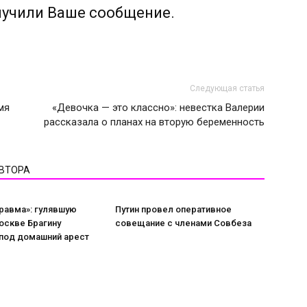
лучили Ваше сообщение.
Следующая статья
мя
«Девочка — это классно»: невестка Валерии
рассказала о планах на вторую беременность
АВТОРА
равма»: гулявшую
Путин провел оперативное
оскве Брагину
совещание с членами Совбеза
 под домашний арест