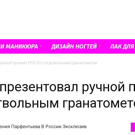
Французский
ИИ МАНИКЮРА
ДИЗАЙН НОГТЕЙ
ЛАК ДЛЯ
учной пулемет РПЛ-20 с подствольным гранатометом
маникюр
презентовал ручной 
твольным гранатоме
и
вгения Парфентьева В России Эксклюзив