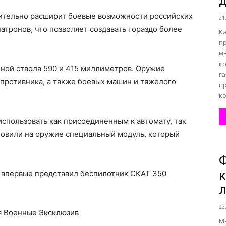
д
ительно расширит боевые возможности российских
21
атронов, что позволяет создавать гораздо более
К
п
м
к
иной ствола 590 и 415 миллиметров. Оружие
г
противника, а также боевых машин и тяжелого
п
ко
спользовать как присоединенным к автомату, так
ановили на оружие специальный модуль, который
Ф
к
» впервые представил беспилотник СКАТ 350
22
я Военные Эксклюзив
Мн