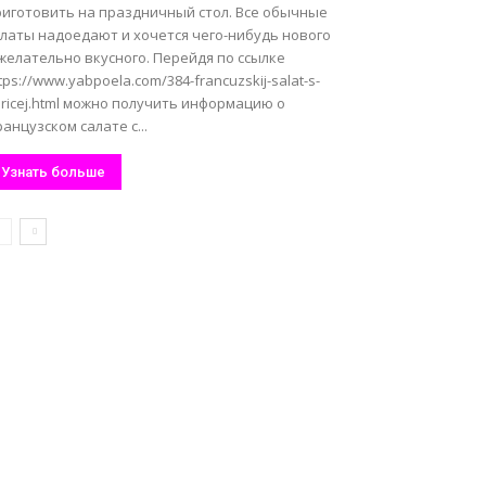
риготовить на праздничный стол. Все обычные
алаты надоедают и хочется чего-нибудь нового
желательно вкусного. Перейдя по ссылке
tps://www.yabpoela.com/384-francuzskij-salat-s-
ricej.html можно получить информацию о
анцузском салате с...
Узнать больше