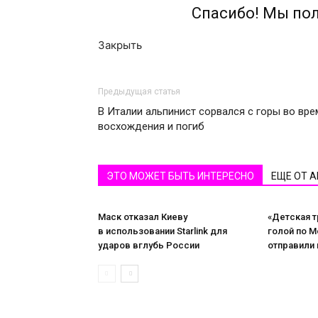
Спасибо! Мы по
Закрыть
Предыдущая статья
В Италии альпинист сорвался с горы во вре
восхождения и погиб
ЭТО МОЖЕТ БЫТЬ ИНТЕРЕСНО
ЕЩЕ ОТ 
Маск отказал Киеву
«Детская т
в использовании Starlink для
голой по М
ударов вглубь России
отправили