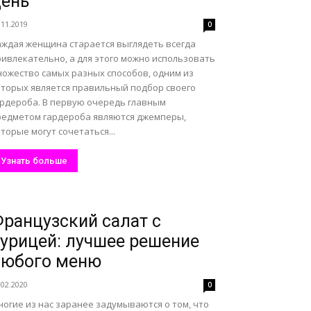
ень
.11.2019
0
аждая женщина старается выглядеть всегда
ривлекательно, а для этого можно использовать
ножество самых разных способов, одним из
оторых является правильный подбор своего
ардероба. В первую очередь главным
редметом гардероба являются джемперы,
торые могут сочетаться...
Узнать больше
ранцузский салат с
урицей: лучшее решение
любого меню
.02.2020
0
огие из нас заранее задумываются о том, что