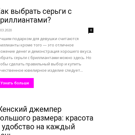
ак выбрать серьги с
бриллиантами?
.03.2020
0
учшим подарком для девушки считаются
риллианты кроме того — это отличное
ложение денег и демонстрация хорошего вкуса.
ыбрать серьги с бриллиантами можно здесь. Но
тобы сделать правильный выбор и купить
ачественное ювелирное изделие следует...
Узнать больше
Женский джемпер
ольшого размера: красота
 удобство на каждый