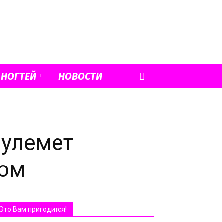
 НОГТЕЙ
НОВОСТИ
пулемет
том
Это Вам пригодится!