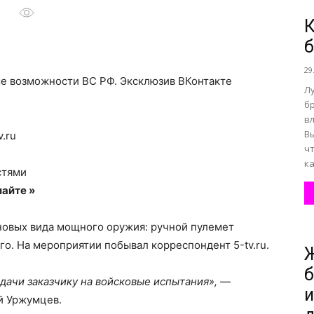
К
все
29
ые возможности ВС РФ.
Эксклюзив ВКонтакте
Л
б
в
В
.ru
о
ч
к
стями
айте »
новых вида мощного оружия: ручной пулемет
нем
го. На мероприятии побывал корреспондент 5-tv.ru.
б
едачи заказчику на войсковые испытания», —
и
й Уржумцев.