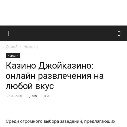
Французский
Домой
Новости
маникюр
Новости
Казино Джойказино:
онлайн развлечения на
и
любой вкус
26.09.2020
869
0
все
Среди огромного выбора заведений, предлагающих