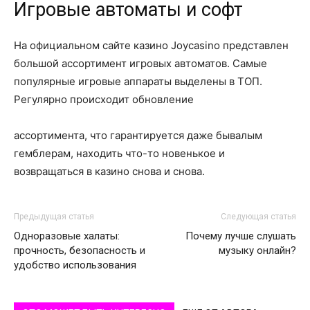
Игровые автоматы и софт
На официальном сайте казино Joycasino представлен
большой ассортимент игровых автоматов. Самые
популярные игровые аппараты выделены в ТОП.
Регулярно происходит обновление
ассортимента, что гарантируется даже бывалым
гемблерам, находить что-то новенькое и
возвращаться в казино снова и снова.
Предыдущая статья
Следующая статья
Одноразовые халаты:
Почему лучше слушать
прочность, безопасность и
музыку онлайн?
удобство использования