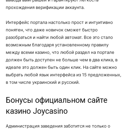
прохождения верификации аккаунта.
Интерфейс портала настолько прост и интуитивно
понятен, что даже новичок сможет быстро
разобраться и найти любой автомат. Все это стало
возможным благодаря установленному правилу
между всеми казино, что любой раздел на портале
должен быть доступен не больше чем в два клика, в
идеале это должен быть один клик. На сайте можно
выбрать любой язык интерфейса из 15 предложенных,
в том числе украинский и русский.
Бонусы официальном сайте
казино Joycasino
Администрация заведения заботится не только о