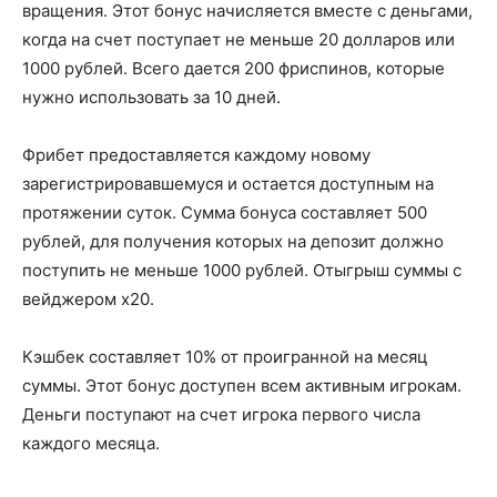
вращения. Этот бонус начисляется вместе с деньгами,
когда на счет поступает не меньше 20 долларов или
1000 рублей. Всего дается 200 фриспинов, которые
нужно использовать за 10 дней.
Фрибет предоставляется каждому новому
зарегистрировавшемуся и остается доступным на
протяжении суток. Сумма бонуса составляет 500
рублей, для получения которых на депозит должно
поступить не меньше 1000 рублей. Отыгрыш суммы с
вейджером х20.
Кэшбек составляет 10% от проигранной на месяц
суммы. Этот бонус доступен всем активным игрокам.
Деньги поступают на счет игрока первого числа
каждого месяца.