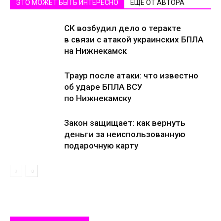
ЭТО МОЖЕТ БЫТЬ ИНТЕРЕСНО
ЕЩЕ ОТ АВТОРА
СК возбудил дело о теракте
в связи с атакой украинских БПЛА
на Нижнекамск
Траур после атаки: что известно
об ударе БПЛА ВСУ
по Нижнекамску
Закон защищает: как вернуть
деньги за неиспользованную
подарочную карту