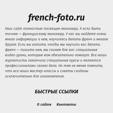
french-foto.ru
Наш сайт полностью посвящен маникюру. А если быть
точнее — французскому маникюру. У нас вы найдете очень
много информации о нем, научитесь делать френч и многое
другое. Если вы хотите, чтобы мы научили вас делать
френч — пишите нам, мы скинем для вас специальные
видео-уроки, которые вам обязательно помогут. Все наши
журналисты закончили специальные курсы и являются
профессионалами своего дела. Но тем не менее помните,
что все наши мастер-классы и советы созданы
исключительно для ознакомления.
БЫСТРЫЕ ССЫЛКИ
О сайте
Контакты