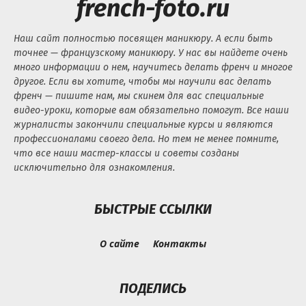
french-foto.ru
Наш сайт полностью посвящен маникюру. А если быть
точнее — французскому маникюру. У нас вы найдете очень
много информации о нем, научитесь делать френч и многое
другое. Если вы хотите, чтобы мы научили вас делать
френч — пишите нам, мы скинем для вас специальные
видео-уроки, которые вам обязательно помогут. Все наши
журналисты закончили специальные курсы и являются
профессионалами своего дела. Но тем не менее помните,
что все наши мастер-классы и советы созданы
исключительно для ознакомления.
БЫСТРЫЕ ССЫЛКИ
О сайте
Контакты
ПОДЕЛИСЬ