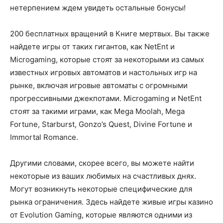
нетерпением ждем увидеть остальные бонусы!
200 бесплатных вращений в Книге мертвых. Вы также
найдете игры от таких гигантов, как NetEnt и
Microgaming, которые стоят за некоторыми из самых
известных игровых автоматов и настольных игр на
рынке, включая игровые автоматы с огромными
прогрессивными джекпотами. Microgaming и NetEnt
стоят за такими играми, как Mega Moolah, Mega
Fortune, Starburst, Gonzo’s Quest, Divine Fortune и
Immortal Romance.
Другими словами, скорее всего, вы можете найти
некоторые из ваших любимых на счастливых днях.
Могут возникнуть некоторые специфические для
рынка ограничения. Здесь найдете живые игры казино
от Evolution Gaming, которые являются одними из