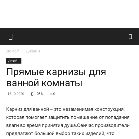
Французский
Домой
Дизайн
маникюр
Дизайн
Прямые карнизы для
ванной комнаты
и
16.10.2020
1036
0
Карниз для ванной – это незаменимая конструкция,
все
которая помогает защитить помещение от попадания
влаги во время принятия душа.
Сейчас производители
предлагают большой выбор таких изделий, что