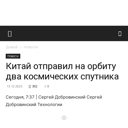
Французский
Домой
Новости
маникюр
Новости
Китай отправил на орбиту
два космических спутника
и
13.12.2025
302
0
Сегодня, 7:37 | Сергей Добровинский Сергей
все
Добровинский Технологии