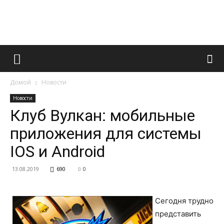
Французский
Домой
Новости
маникюр
Новости
Клуб Вулкан: мобильные
приложения для системы
и
IOS и Android
13.08.2019
690
0
все
Сегодня трудно
представить