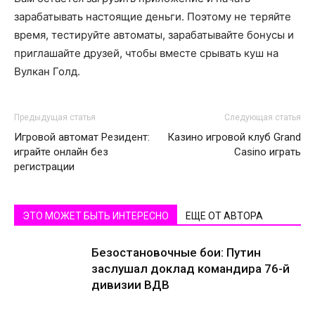
зарабатывать настоящие деньги. Поэтому не теряйте
время, тестируйте автоматы, зарабатывайте бонусы и
приглашайте друзей, чтобы вместе срывать куш на
Вулкан Голд.
Предыдущая статья
Следующая статья
Игровой автомат Резидент:
Казино игровой клуб Grand
играйте онлайн без
Casino играть
регистрации
ЭТО МОЖЕТ БЫТЬ ИНТЕРЕСНО
ЕЩЕ ОТ АВТОРА
Безостановочные бои: Путин
заслушал доклад командира 76-й
дивизии ВДВ