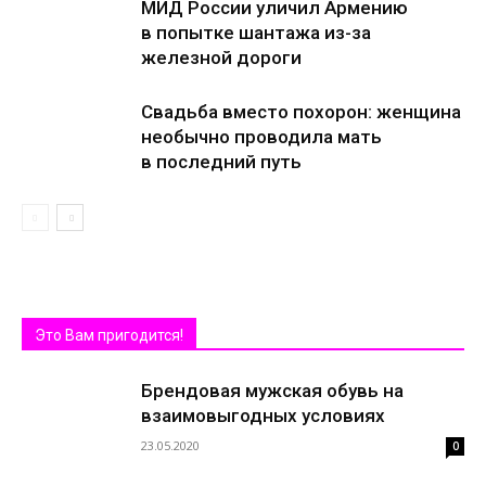
МИД России уличил Армению
в попытке шантажа из-за
железной дороги
Свадьба вместо похорон: женщина
необычно проводила мать
в последний путь
Это Вам пригодится!
Брендовая мужская обувь на
взаимовыгодных условиях
23.05.2020
0