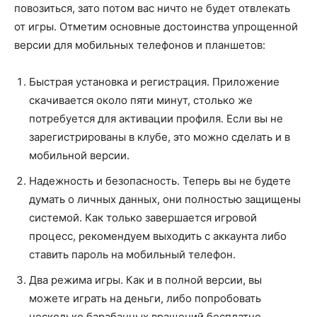
повозиться, зато потом вас ничто не будет отвлекать
от игры. Отметим основные достоинства упрощенной
версии для мобильных телефонов и планшетов:
Быстрая установка и регистрация. Приложение
скачивается около пяти минут, столько же
потребуется для активации профиля. Если вы не
зарегистрированы в клубе, это можно сделать и в
мобильной версии.
Надежность и безопасность. Теперь вы не будете
думать о личных данных, они полностью защищены
системой. Как только завершается игровой
процесс, рекомендуем выходить с аккаунта либо
ставить пароль на мобильный телефон.
Два режима игры. Как и в полной версии, вы
можете играть на деньги, либо попробовать
несколько барабанных вращений бесплатно.