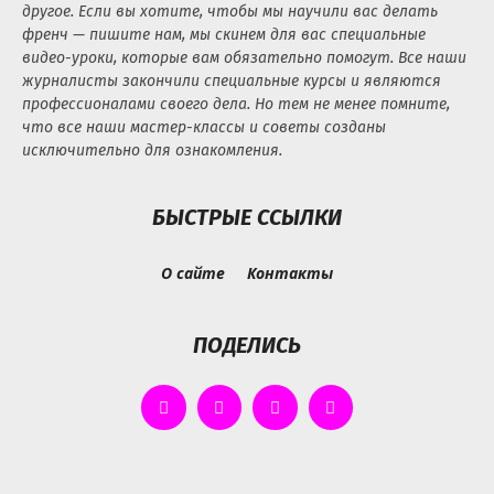
другое. Если вы хотите, чтобы мы научили вас делать
френч — пишите нам, мы скинем для вас специальные
видео-уроки, которые вам обязательно помогут. Все наши
журналисты закончили специальные курсы и являются
профессионалами своего дела. Но тем не менее помните,
что все наши мастер-классы и советы созданы
исключительно для ознакомления.
БЫСТРЫЕ ССЫЛКИ
О сайте
Контакты
ПОДЕЛИСЬ