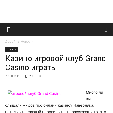
Французский
Домой
Новости
маникюр
Новости
Казино игровой клуб Grand
Casino играть
и
13.08.2019
612
0
все
Много ли
вы
слышали мифов про онлайн казино? Наверняка,
потому что каждый норовит что-то рассказать, то, что