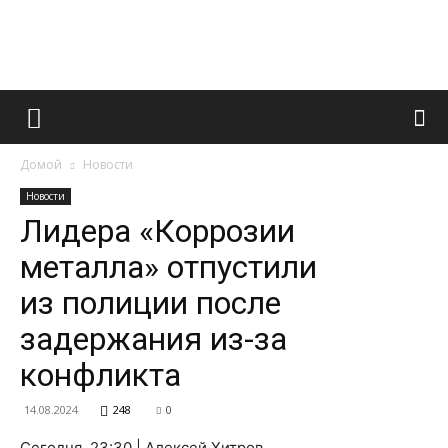
Французский
Домой
Новости
маникюр
Новости
Лидера «Коррозии
металла» отпустили
и
из полиции после
задержания из-за
все
конфликта
14.08.2024
248
0
Сегодня, 23:30 | Алексей Хитров