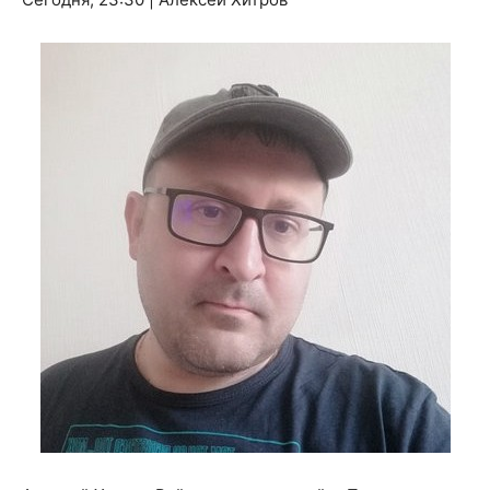
о
нем