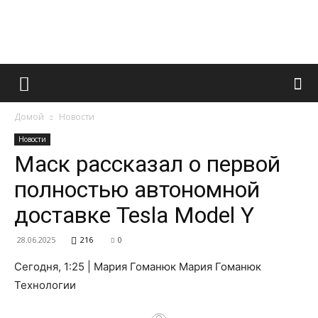
Французский
Домой
Новости
маникюр
Новости
Маск рассказал о первой
полностью автономной
и
доставке Tesla Model Y
28.06.2025
216
0
все
Сегодня, 1:25 | Мария Гоманюк Мария Гоманюк
Технологии