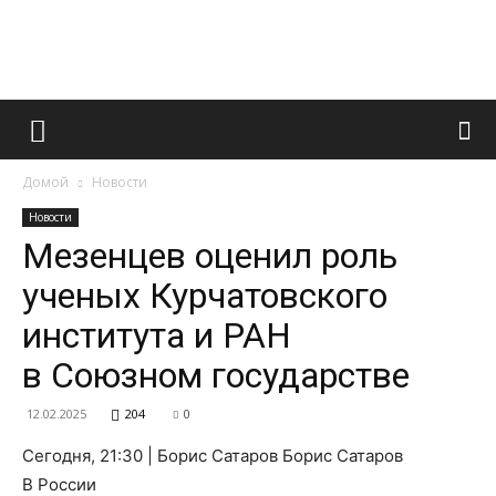
Французский
Домой
Новости
маникюр
Новости
Мезенцев оценил роль
ученых Курчатовского
и
института и РАН
в Союзном государстве
все
12.02.2025
204
0
Сегодня, 21:30 | Борис Сатаров Борис Сатаров
В России