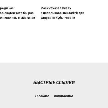
реди нас:
Маск отказал Киеву
во людей хотя бы раз
в использовании Starlink для
алкивались с мистикой
ударов вглубь России
БЫСТРЫЕ ССЫЛКИ
О сайте
Контакты