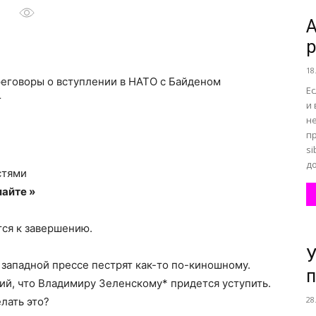
А
р
все
18
реговоры о вступлении в НАТО с Байденом
Ес
r
и 
не
п
о
si
до
стями
айте »
тся к завершению.
нем
У
 западной прессе пестрят как-то по-киношному.
п
ний, что Владимиру Зеленскому* придется уступить.
28
елать это?