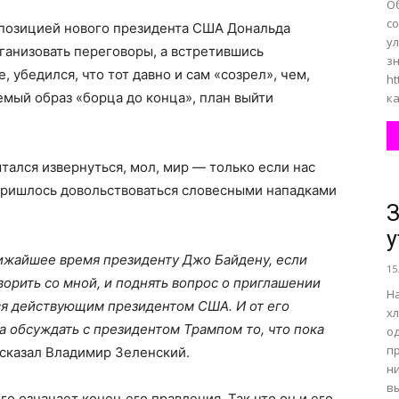
О
с
 позицией нового президента США Дональда
ул
ганизовать переговоры, а встретившись
зн
 убедился, что тот давно и сам «созрел», чем,
ht
мый образ «борца до конца», план выйти
ка
тался извернуться, мол, мир — только если нас
 пришлось довольствоваться словесными нападками
З
у
ближайшее время президенту Джо Байдену, если
15
ворить со мной, и поднять вопрос о приглашении
Н
тся действующим президентом США. И от его
х
а обсуждать с президентом Трампом то, что пока
о
п
 сказал Владимир Зеленский.
ни
вы
го означает конец его правления. Так что он и его