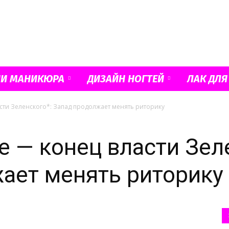
Французский
ИИ МАНИКЮРА
ДИЗАЙН НОГТЕЙ
ЛАК ДЛЯ
сти Зеленского*: Запад продолжает менять риторику
маникюр
е — конец власти Зел
ает менять риторику
и