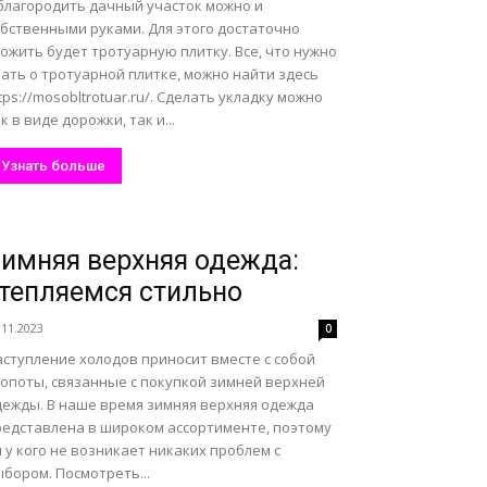
благородить дачный участок можно и
обственными руками. Для этого достаточно
ожить будет тротуарную плитку. Все, что нужно
ать о тротуарной плитке, можно найти здесь
tps://mosobltrotuar.ru/. Сделать укладку можно
к в виде дорожки, так и...
Узнать больше
имняя верхняя одежда:
тепляемся стильно
.11.2023
0
аступление холодов приносит вместе с собой
лопоты, связанные с покупкой зимней верхней
дежды. В наше время зимняя верхняя одежда
редставлена в широком ассортименте, поэтому
 у кого не возникает никаких проблем с
бором. Посмотреть...